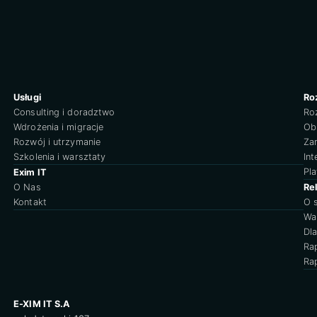
Usługi
Ro
Consulting i doradztwo
Ro
Wdrożenia i migracje
Obs
Rozwój i utrzymanie
Za
Szkolenia i warsztaty
Int
Pl
Exim IT
O Nas
Re
Kontakt
O 
Wa
Dl
Ra
Ra
E-XIM IT S.A