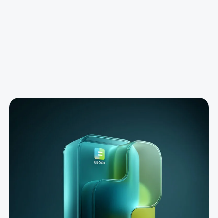
która napędza rozwój całego
przedsiębiorstwa
Pobierz eBook teraz