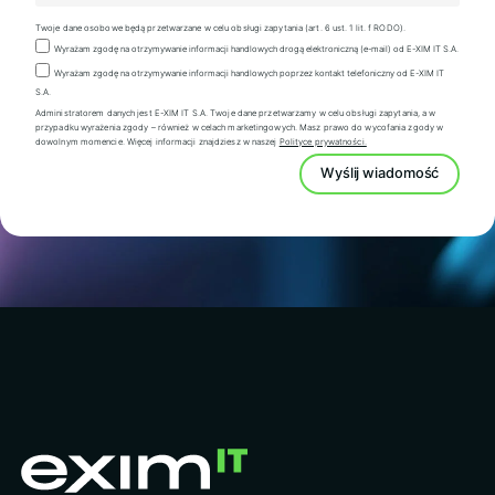
Twoje dane osobowe będą przetwarzane w celu obsługi zapytania (art. 6 ust. 1 lit. f RODO).
Wyrażam zgodę na otrzymywanie informacji handlowych drogą elektroniczną (e-mail) od E-XIM IT S.A.
Wyrażam zgodę na otrzymywanie informacji handlowych poprzez kontakt telefoniczny od E-XIM IT
S.A.
Administratorem danych jest E-XIM IT S.A. Twoje dane przetwarzamy w celu obsługi zapytania, a w
przypadku wyrażenia zgody – również w celach marketingowych. Masz prawo do wycofania zgody w
dowolnym momencie. Więcej informacji znajdziesz w naszej
Polityce prywatności.
Wyślij wiadomość