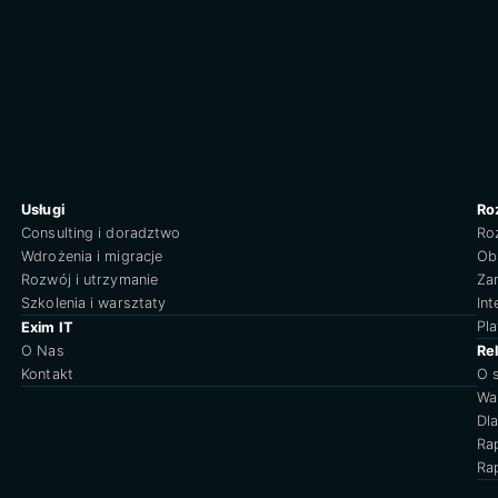
Usługi
Ro
Consulting i doradztwo
Ro
Wdrożenia i migracje
Obs
Rozwój i utrzymanie
Za
Szkolenia i warsztaty
Int
Pl
Exim IT
O Nas
Re
Kontakt
O 
Wa
Dl
Ra
Ra