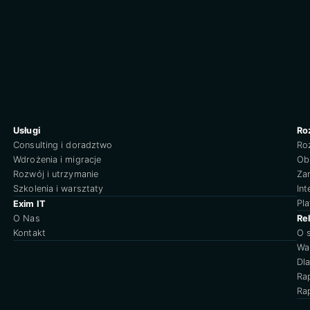
Usługi
Ro
Consulting i doradztwo
Ro
Wdrożenia i migracje
Obs
Rozwój i utrzymanie
Za
Szkolenia i warsztaty
Int
Pl
Exim IT
O Nas
Re
Kontakt
O 
Wa
Dl
Ra
Ra