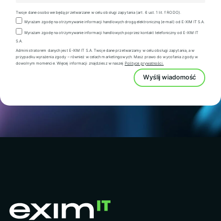
Twoje dane osobowe będą przetwarzane w celu obsługi zapytania (art. 6 ust. 1 lit. f RODO).
Wyrażam zgodę na otrzymywanie informacji handlowych drogą elektroniczną (e-mail) od E-XIM IT S.A.
Wyrażam zgodę na otrzymywanie informacji handlowych poprzez kontakt telefoniczny od E-XIM IT
S.A.
Administratorem danych jest E-XIM IT S.A. Twoje dane przetwarzamy w celu obsługi zapytania, a w
przypadku wyrażenia zgody – również w celach marketingowych. Masz prawo do wycofania zgody w
dowolnym momencie. Więcej informacji znajdziesz w naszej
Polityce prywatności.
Wyślij wiadomość