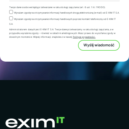
Twoje dane osobowe będą przetwarzane w celu obsługi zapytania (art. 6 ust. 1 lit. f RODO).
Wyrażam zgodę na otrzymywanie informacji handlowych drogą elektroniczną (e-mail) od E-XIM IT S.A.
Wyrażam zgodę na otrzymywanie informacji handlowych poprzez kontakt telefoniczny od E-XIM IT
S.A.
Administratorem danych jest E-XIM IT S.A. Twoje dane przetwarzamy w celu obsługi zapytania, a w
przypadku wyrażenia zgody – również w celach marketingowych. Masz prawo do wycofania zgody w
dowolnym momencie. Więcej informacji znajdziesz w naszej
Polityce prywatności.
Wyślij wiadomość