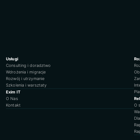
Usługi
Ro
Consulting i doradztwo
Ro
Wdrożenia i migracje
Obs
Rozwój i utrzymanie
Za
Szkolenia i warsztaty
Int
Pl
Exim IT
O Nas
Re
Kontakt
O 
Wa
Dl
Ra
Ra