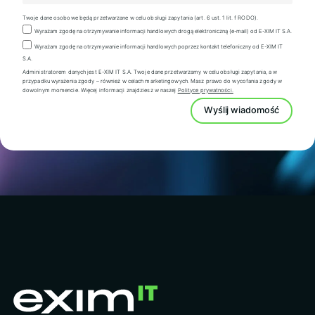
Twoje dane osobowe będą przetwarzane w celu obsługi zapytania (art. 6 ust. 1 lit. f RODO).
Wyrażam zgodę na otrzymywanie informacji handlowych drogą elektroniczną (e-mail) od E-XIM IT S.A.
Wyrażam zgodę na otrzymywanie informacji handlowych poprzez kontakt telefoniczny od E-XIM IT
S.A.
Administratorem danych jest E-XIM IT S.A. Twoje dane przetwarzamy w celu obsługi zapytania, a w
przypadku wyrażenia zgody – również w celach marketingowych. Masz prawo do wycofania zgody w
dowolnym momencie. Więcej informacji znajdziesz w naszej
Polityce prywatności.
Wyślij wiadomość